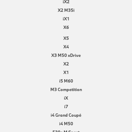
iX2
X2 M35i
iX1
X6
X5
X4
X3 M50 xDrive
X2
X1
i5 M60
M3 Competition
iX
i7
i4 Grand Coupé
i4 M50