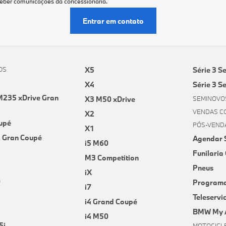
eber comunicações da concessionária.
Entrar em contato
OS
X5
Série 3 S
X4
Série 3 S
235 xDrive Gran
X3 M50 xDrive
SEMINOVO
VENDAS C
X2
upé
PÓS-VEND
X1
2 Gran Coupé
Agendar 
i5 M60
Funilaria 
M3 Competition
Pneus
iX
0
Programa
i7
Teleservi
i4 Grand Coupé
BMW My 
i4 M50
5i
MOTOCICL