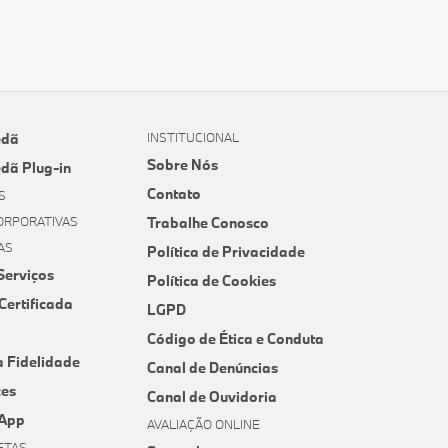
edã
INSTITUCIONAL
Sobre Nós
edã Plug-in
Contato
S
ORPORATIVAS
Trabalhe Conosco
AS
Política de Privacidade
Serviços
Política de Cookies
Certificada
LGPD
Código de Ética e Conduta
 Fidelidade
Canal de Denúncias
ces
Canal de Ouvidoria
App
AVALIAÇÃO ONLINE
ETAS