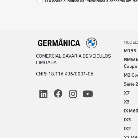
Li e aceito a
Política de Privacidade
e concordo em rec
MODEL
M135
COMERCIAL BAVARIA DE VEICULOS
BMW M
LIMITADA
Coupe
CNPJ: 18.116.436/0001-06
M2 Co
Série 
X7
X3
iX M6
iX3
iX2
X2 M3