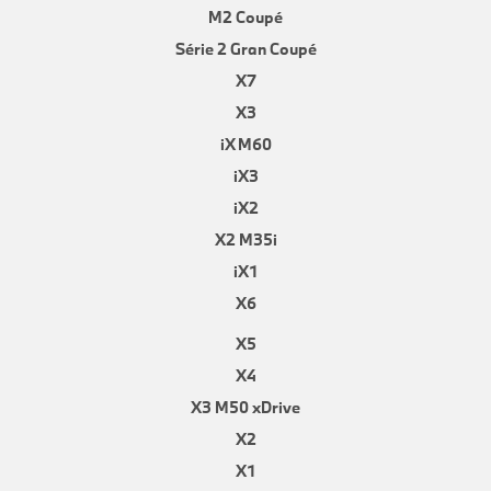
M2 Coupé
Série 2 Gran Coupé
X7
X3
iX M60
iX3
iX2
X2 M35i
iX1
X6
X5
X4
X3 M50 xDrive
X2
X1