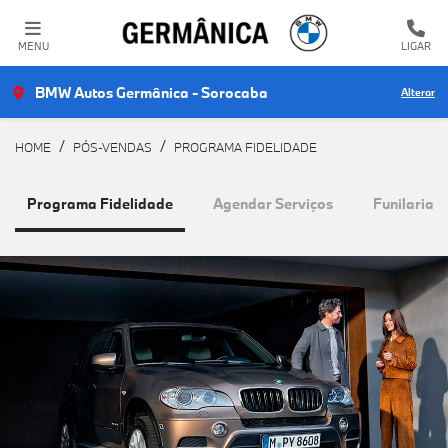
MENU
LIGAR
BMW Autos Germânica - Sorocaba
Alterar
HOME
PÓS-VENDAS
PROGRAMA FIDELIDADE
Programa Fidelidade
Agendar Serviços
Funilaria C