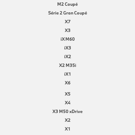
M2 Coupé
Série 2 Gran Coupé
X7
X3
iX M60
iX3
iX2
X2 M35i
iX1
X6
X5
X4
X3 M50 xDrive
X2
X1