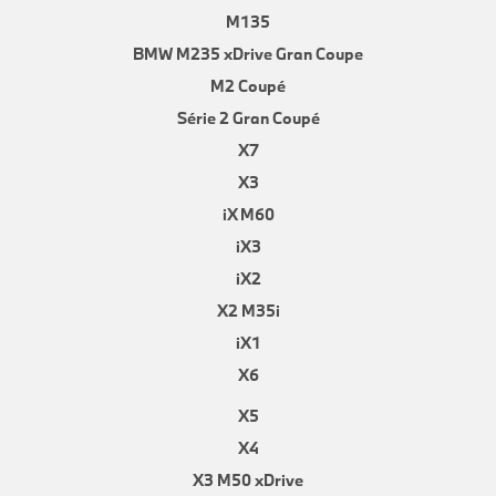
M135
BMW M235 xDrive Gran Coupe
M2 Coupé
Série 2 Gran Coupé
X7
X3
iX M60
iX3
iX2
X2 M35i
iX1
X6
X5
X4
X3 M50 xDrive