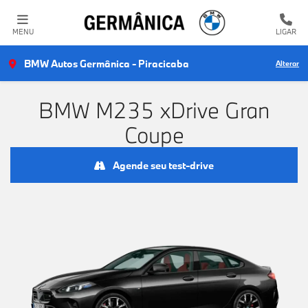
MENU
LIGAR
BMW Autos Germânica - Piracicaba
Alterar
BMW M235 xDrive Gran
Coupe
Agende seu test-drive