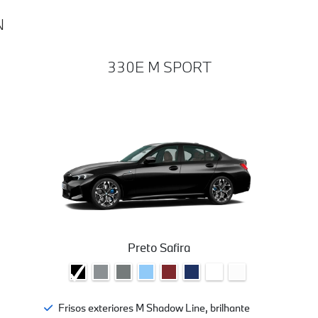
N
330E M SPORT
Preto Safira
Frisos exteriores M Shadow Line, brilhante