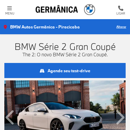
MENU
LIGAR
BMW Autos Germânica - Piracicaba
Alterar
BMW
Série 2 Gran Coupé
The 2: O novo BMW Série 2 Gran Coupé.
Agende seu test-drive
Anterior
Próx