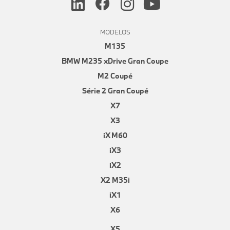
MODELOS
M135
BMW M235 xDrive Gran Coupe
M2 Coupé
Série 2 Gran Coupé
X7
X3
iX M60
iX3
iX2
X2 M35i
iX1
X6
X5