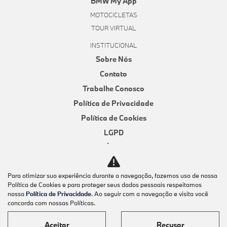
BMW My App
MOTOCICLETAS
TOUR VIRTUAL
INSTITUCIONAL
Sobre Nós
Contato
Trabalhe Conosco
Política de Privacidade
Política de Cookies
LGPD
Código de Ética e Conduta
Canal de Denúncias
Para otimizar sua experiência durante a navegação, fazemos uso de nossa
Canal de Ouvidoria
Política de Cookies e para proteger seus dados pessoais respeitamos
AVALIAÇÃO ONLINE
nossa
Política de Privacidade
. Ao seguir com a navegação e visita você
concorda com nossas Políticas.
Sorocaba
Piracicaba
Aceitar
Recusar