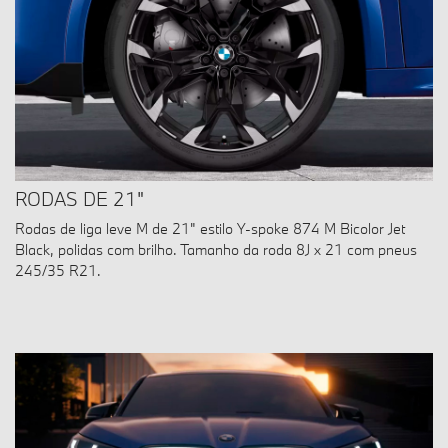
RODAS DE 21"
Rodas de liga leve M de 21" estilo Y-spoke 874 M Bicolor Jet
Black, polidas com brilho. Tamanho da roda 8J x 21 com pneus
245/35 R21.