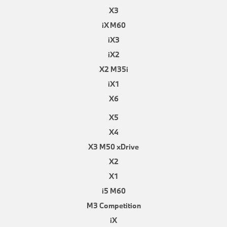
X3
iX M60
iX3
iX2
X2 M35i
iX1
X6
X5
X4
X3 M50 xDrive
X2
X1
i5 M60
M3 Competition
iX