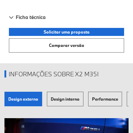
Ficha técnica
Solicitar uma proposta
Comparar versão
INFORMAÇÕES SOBRE X2 M35I
Design externo
Design interno
Performance
T