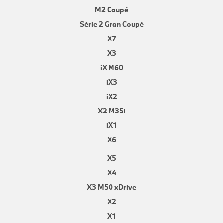
M2 Coupé
Série 2 Gran Coupé
X7
X3
iX M60
iX3
iX2
X2 M35i
iX1
X6
X5
X4
X3 M50 xDrive
X2
X1