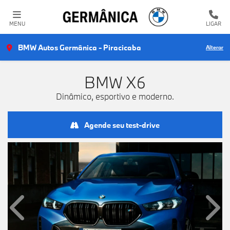
MENU
LIGAR
BMW Autos Germânica - Piracicaba
Alterar
BMW
X6
Dinâmico, esportivo e moderno.
Agende seu test-drive
Anterior
Próx