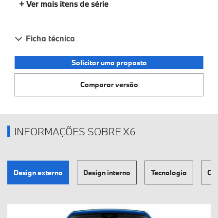
+ Ver mais itens de série
Ficha técnica
Solicitar uma proposta
Comparar versão
INFORMAÇÕES SOBRE X6
Design externo
Design interno
Tecnologia
Co