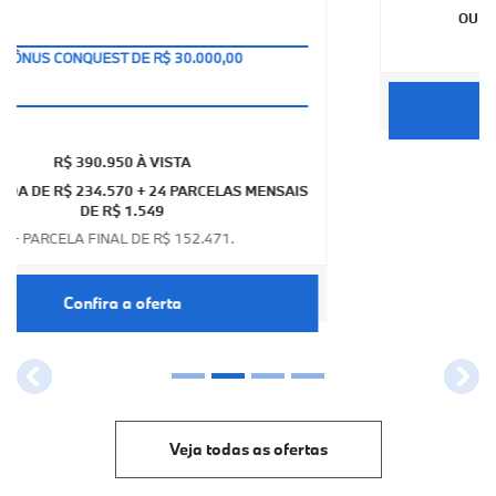
+ BMW SERVICE INCLUSIVE
R$ 385.950,00 À VISTA
OU TAXA 0% COM 60% DE ENTRADA
+ SALDO EM 12X.
Confira a oferta
templates.template-01.components.carousel.texts.contr
temp
Veja todas as ofertas