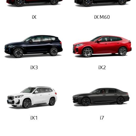
iX
iX M60
iX3
iX2
iX1
i7