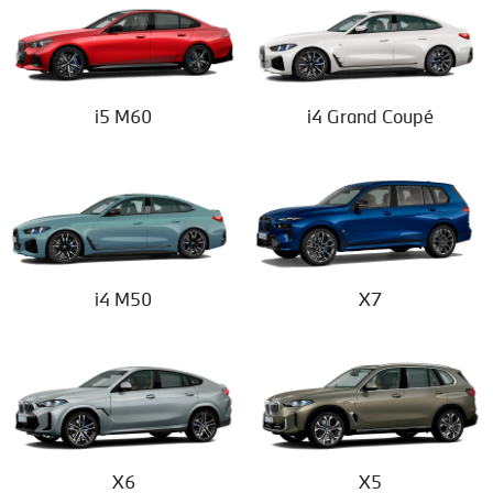
i5 M60
i4 Grand Coupé
i4 M50
X7
X6
X5