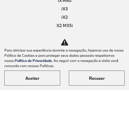
iX3
iX2
X2 M35i
iX1
X6
X5
Para otimizar sua experiência durante a navegação, fazemos uso de nossa
Política de Cookies e para proteger seus dados pessoais respeitamos
X4
nossa
Política de Privacidade
. Ao seguir com a navegação e visita você
X3 M50 xDrive
concorda com nossas Políticas.
X2
Aceitar
Recusar
X1
i5 M60
M3 Competition
iX
i7
i4 Grand Coupé