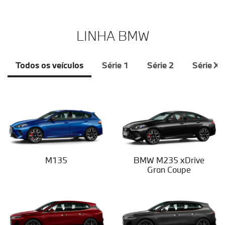
LINHA BMW
Todos os veículos
Série 1
Série 2
Série X
M135
BMW M235 xDrive
Gran Coupe