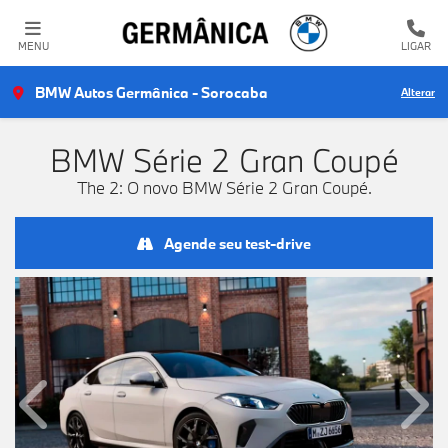
MENU
LIGAR
BMW Autos Germânica - Sorocaba
Alterar
BMW
Série 2 Gran Coupé
The 2: O novo BMW Série 2 Gran Coupé.
Agende seu test-drive
Anterior
Próx