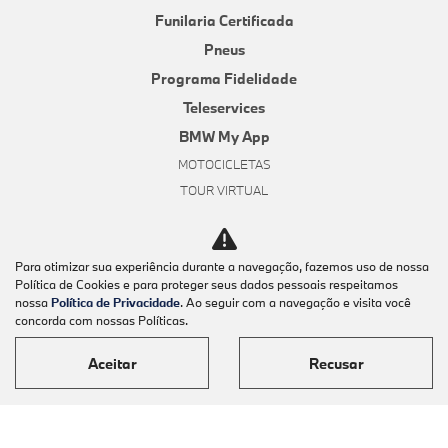
Funilaria Certificada
Pneus
Programa Fidelidade
Teleservices
BMW My App
MOTOCICLETAS
TOUR VIRTUAL
INSTITUCIONAL
Sobre Nós
Para otimizar sua experiência durante a navegação, fazemos uso de nossa
Contato
Política de Cookies e para proteger seus dados pessoais respeitamos
nossa
Política de Privacidade
. Ao seguir com a navegação e visita você
Trabalhe Conosco
concorda com nossas Políticas.
Política de Privacidade
Aceitar
Recusar
Política de Cookies
LGPD
Código de Ética e Conduta