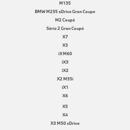
M135
BMW M235 xDrive Gran Coupe
M2 Coupé
Série 2 Gran Coupé
X7
X3
iX M60
iX3
iX2
X2 M35i
iX1
X6
X5
X4
X3 M50 xDrive