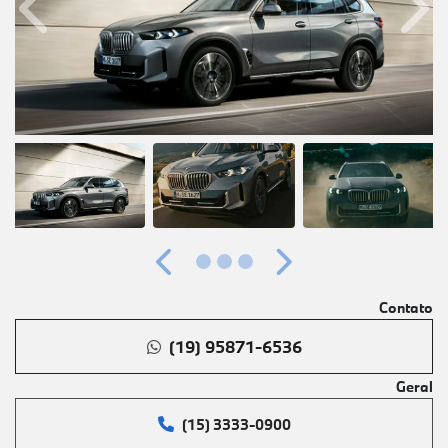
Anterior
Próx
Anterior
Próximo
Contato
(19) 95871-6536
Geral
(15) 3333-0900