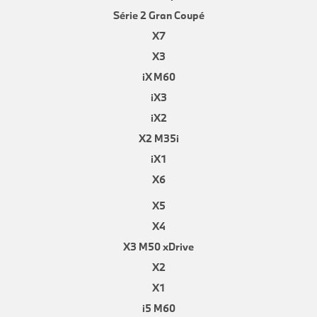
Série 2 Gran Coupé
X7
X3
iX M60
iX3
iX2
X2 M35i
iX1
X6
X5
X4
X3 M50 xDrive
X2
X1
i5 M60