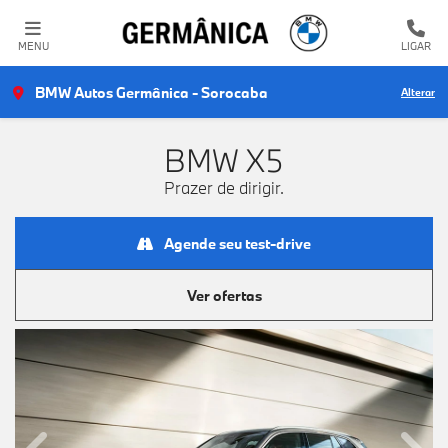
MENU
LIGAR
BMW Autos Germânica - Sorocaba
Alterar
BMW
X5
Prazer de dirigir.
Agende seu test-drive
Ver ofertas