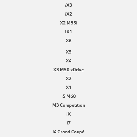
iX3
iX2
X2 M35i
iX1
X6
X5
X4
X3 M50 xDrive
X2
X1
i5 M60
M3 Competition
iX
i7
i4 Grand Coupé