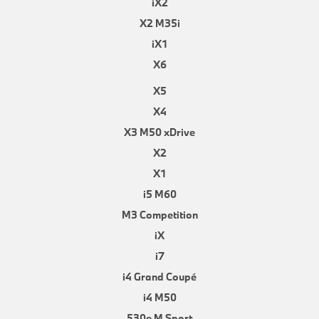
iX2
X2 M35i
iX1
X6
X5
X4
X3 M50 xDrive
X2
X1
i5 M60
M3 Competition
iX
i7
i4 Grand Coupé
i4 M50
530e M Sport