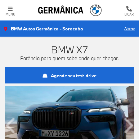
MENU
LIGAR
BMW Autos Germânica - Sorocaba
Alterar
BMW
X7
Potência para quem sabe onde quer chegar.
Agende seu test-drive
Anterior
Próx