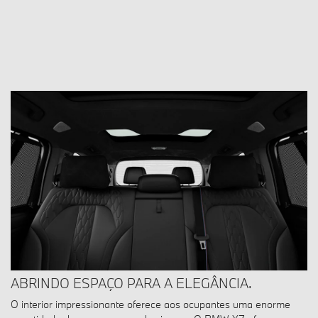
ABRINDO ESPAÇO PARA A ELEGÂNCIA.
O interior impressionante oferece aos ocupantes uma enorme