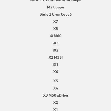
M2 Coupé
Série 2 Gran Coupé
X7
X3
iX M60
iX3
iX2
X2 M35i
iX1
X6
X5
X4
X3 M50 xDrive
X2
X1