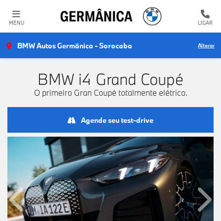
MENU
LIGAR
BMW Autos Germânica - Sorocaba
Alterar
BMW
i4 Grand Coupé
O primeiro Gran Coupé totalmente elétrico.
Agende seu test-drive
Anterior
Próx