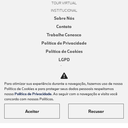
TOUR VIRTUAL
INSTITUCIONAL
Sobre Nós
Contato
Trabalhe Conosco
Política de Privacidade
Política de Cookies
LGPD
Código de Ética e Conduta
Canal de Denúncias
Para otimizar sua experiência durante a navegação, fazemos uso de nossa
Canal de Ouvidoria
Política de Cookies e para proteger seus dados pessoais respeitamos
AVALIAÇÃO ONLINE
nossa
Política de Privacidade
. Ao seguir com a navegação e visita você
concorda com nossas Políticas.
Sorocaba
Piracicaba
Aceitar
Recusar
COMPARATIVO
COMPARATIVO