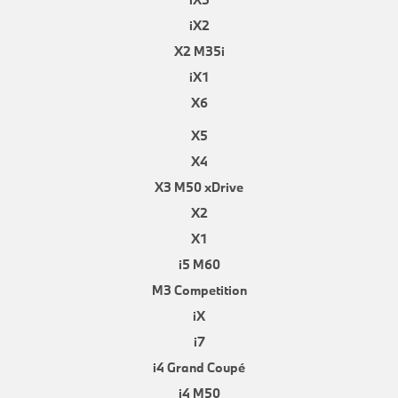
iX2
X2 M35i
iX1
X6
X5
X4
X3 M50 xDrive
X2
X1
i5 M60
M3 Competition
iX
i7
i4 Grand Coupé
i4 M50