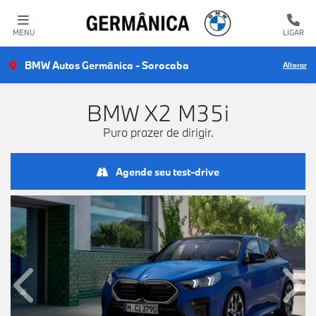
MENU
LIGAR
BMW Autos Germânica - Sorocaba
Alterar
BMW
X2 M35i
Puro prazer de dirigir.
Agende seu test-drive
Anterior
Próx