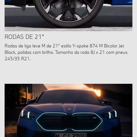
RODAS DE 21"
Rodas de liga leve M de 21" estilo Y-spoke 874 M Bicolor Jet
Black, polidas com brilho. Tamanho da roda 8J x 21 com pneus
245/35 R21.