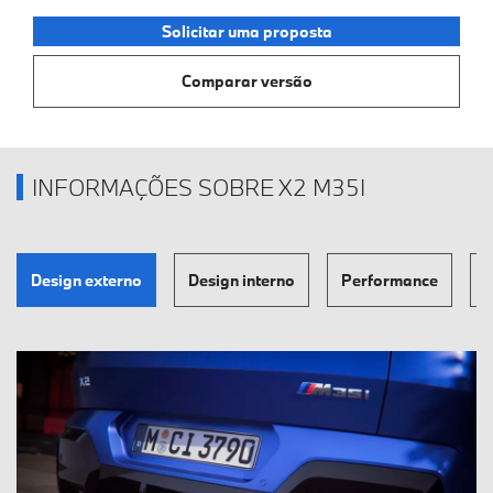
Solicitar uma proposta
Comparar versão
INFORMAÇÕES SOBRE X2 M35I
Design externo
Design interno
Performance
T