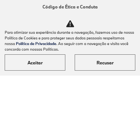
Código de Ética e Conduta
Canal de Denúncias
Canal de Ouvidoria
Para otimizar sua experiência durante a navegação, fazemos uso de nossa
AVALIAÇÃO ONLINE
Política de Cookies e para proteger seus dados pessoais respeitamos
Sorocaba
nossa
Política de Privacidade
. Ao seguir com a navegação e visita você
concorda com nossas Políticas.
Piracicaba
Aceitar
Recusar
COMPARATIVO
COMPARATIVO
Desacelere. Seu bem maior é a vida.
Desenvolvido pela DEALERSPACE ® Direitos Reservados.