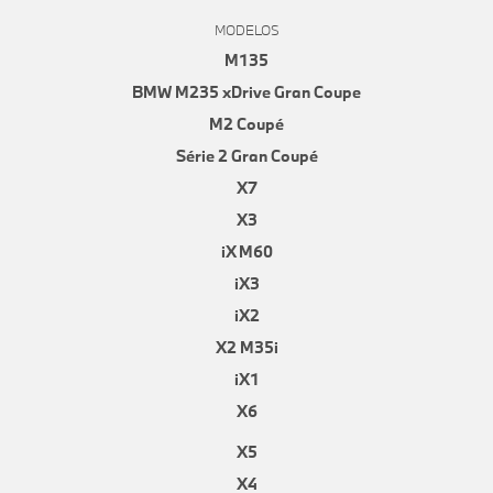
MODELOS
M135
BMW M235 xDrive Gran Coupe
M2 Coupé
Série 2 Gran Coupé
X7
X3
iX M60
iX3
iX2
X2 M35i
iX1
X6
X5
X4