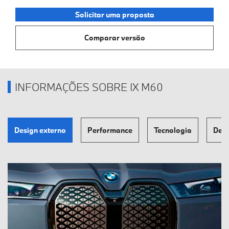
Solicitar uma proposta
Comparar versão
INFORMAÇÕES SOBRE IX M60
Design externo
Performance
Tecnologia
Des