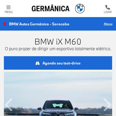
MENU
LIGAR
BMW Autos Germânica - Sorocaba
Alterar
BMW
iX M60
O puro prazer de dirigir um esportivo totalmente elétrico.
Agende seu test-drive
Anterior
Próx