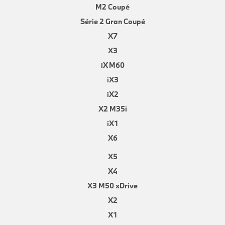
M2 Coupé
Série 2 Gran Coupé
X7
X3
iX M60
iX3
iX2
X2 M35i
iX1
X6
X5
X4
X3 M50 xDrive
X2
X1